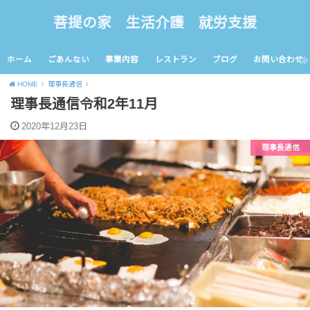
菩提の家 生活介護 就労支援
ホーム
ごあんない
事業内容
レストラン
ブログ
お問い合わせ
HOME
理事長通信
理事長通信令和2年11月
2020年12月23日
理事長通信